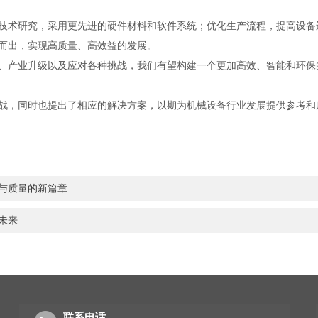
技术研究，采用更先进的硬件材料和软件系统；优化生产流程，提高设备
而出，实现高质量、高效益的发展。
、产业升级以及应对各种挑战，我们有望构建一个更加高效、智能和环保
战，同时也提出了相应的解决方案，以期为机械设备行业发展提供参考和
与质量的新篇章
未来
联系电话