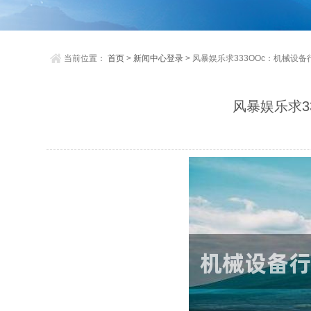
当前位置：
首页
>
新闻中心登录
> 风暴娱乐求333OOc：机械
风暴娱乐求3