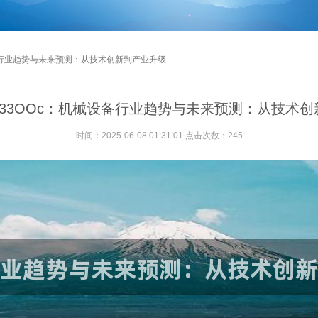
设备行业趋势与未来预测：从技术创新到产业升级
33OOc：机械设备行业趋势与未来预测：从技术
时间：2025-06-08 01:31:01 点击次数：
245