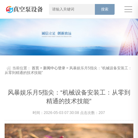
当前位置：
首页
>
新闻中心登录
> 风暴娱乐月5指尖：“机械设备安装工：
从零到精通的技术技能”
风暴娱乐月5指尖：“机械设备安装工：从零到
精通的技术技能”
时间：2026-05-03 07:30:08 点击次数：
207