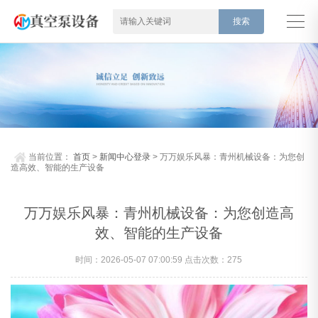
当前位置：
首页
>
新闻中心登录
> 万万娱乐风暴：青州机械设备：为您创
造高效、智能的生产设备
万万娱乐风暴：青州机械设备：为您创造高
效、智能的生产设备
时间：2026-05-07 07:00:59 点击次数：
275