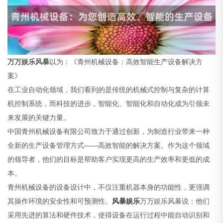
万万娱乐风暴
以为：《青州机械设备：高效智能生产设备解决方
案》
在工业自动化领域，我们看到的是传统的机械式控制与复杂的计算
机控制系统，而科技的进步，智能化、智能化和自动化成为引领未
来发展的关键力量。
中国青州机械设备有限公司致力于通过创新，为制造行业带来一种
全新的生产设备管理方式——高效智能的解决方案。作为这个领域
的领导者，他们的目标是帮助客户实现更高的生产效率和更低的成
本。
青州机械设备的设备设计中，不仅注重机器本身的功能性，更强调
其操作环境的安全性和可预测性。
风暴娱乐
万万娱乐风暴说：他们
采用先进的算法和硬件技术，使得设备在运行过程中能自动识别和