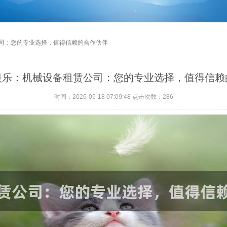
公司：您的专业选择，值得信赖的合作伙伴
娱乐：机械设备租赁公司：您的专业选择，值得信赖
时间：2026-05-18 07:09:48 点击次数：
286