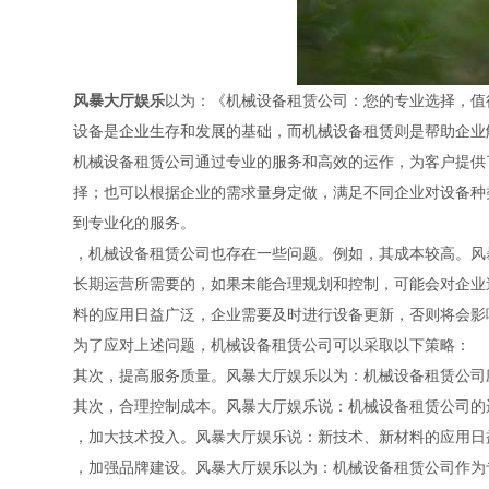
风暴大厅娱乐
以为：《机械设备租赁公司：您的专业选择，值
设备是企业生存和发展的基础，而机械设备租赁则是帮助企业
机械设备租赁公司通过专业的服务和高效的运作，为客户提供
择；也可以根据企业的需求量身定做，满足不同企业对设备种
到专业化的服务。
，机械设备租赁公司也存在一些问题。例如，其成本较高。风
长期运营所需要的，如果未能合理规划和控制，可能会对企业
料的应用日益广泛，企业需要及时进行设备更新，否则将会影
为了应对上述问题，机械设备租赁公司可以采取以下策略：
其次，提高服务质量。风暴大厅娱乐以为：机械设备租赁公司
其次，合理控制成本。风暴大厅娱乐说：机械设备租赁公司的
，加大技术投入。风暴大厅娱乐说：新技术、新材料的应用日
，加强品牌建设。风暴大厅娱乐以为：机械设备租赁公司作为