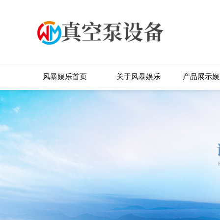
风暴娱乐首页
关于风暴娱乐
产品展示娱