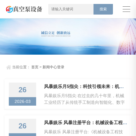
当前位置：
首页
>
新闻中心登录
风暴娱乐月5指尖：科技引领未来：机械设备制造的智能化与创新无限
26
风暴娱乐月5指尖:在过去的几十年里，机械
2026-03
工业经历了从传统手工制造向智能化、数字
化转型的伟大跨越
风暴娱乐 风暴注册平台：机械设备工程技术：前沿技术创新与智能制造
26
风暴娱乐 风暴注册平台:《机械设备工程技